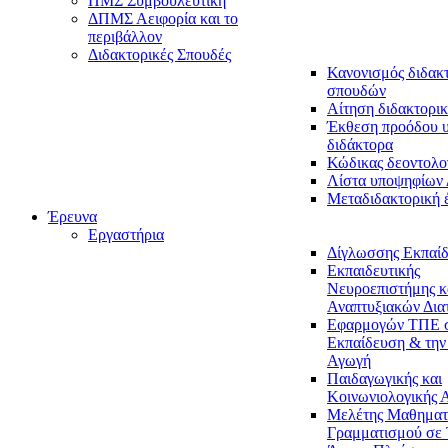
ΠΜΣ Συμβουλευτική
ΔΠΜΣ Αειφορία και το
περιβάλλον
Διδακτορικές Σπουδές
Κανονισμός διδακ
σπουδών
Αίτηση διδακτορικ
Έκθεση προόδου 
διδάκτορα
Κώδικας δεοντολο
Λίστα υποψηφίων
Μεταδιδακτορική 
Έρευνα
Εργαστήρια
Δίγλωσσης Εκπαί
Εκπαιδευτικής
Νευροεπιστήμης κ
Αναπτυξιακών Δια
Εφαρμογών ΤΠΕ 
Εκπαίδευση & την
Αγωγή
Παιδαγωγικής και
Κοινωνιολογικής 
Μελέτης Μαθηματ
Γραμματισμού σε 