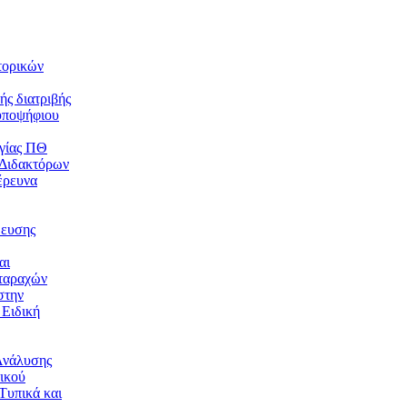
τορικών
ής διατριβής
υποψήφιου
γίας ΠΘ
 Διδακτόρων
έρευνα
δευσης
αι
ταραχών
στην
 Ειδική
Ανάλυσης
ικού
Τυπικά και