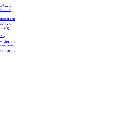
ολιών,
ου και
υπική και
υση για
ιακές
κών
ογίας και
 Σπουδών
φαρμογών