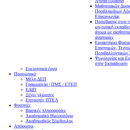
Άτυπα Πλαίσια
Μαθησιακών Δυσκ
Προβλημάτων Λόγ
Επικοινωνίας
Πρόσβασης στην τ
μη-τυπική εκπαίδε
άτομα με αισθητηρ
αναπηρίες
Εργαστήριο Φυσι
Επιστημών, Τεχνολ
Περιβαλλοντικών
Ψυχολογίας και Ε
στην Εκπαίδευση
Ερευνητικά έργα
Προσωπικό
Μέλη ΔΕΠ
Γραμματεία / ΠΜΣ / ΕΤΕΠ
ΕΔΙΠ
Ξένες γλώσσες
Επιτροπές ΠΤΕΑ
Φοιτητές
Βασικές πληροφορίες
Ακαδημαϊκό Ημερολόγιο
Ακαδημαϊκός Σύμβουλος
Απόφοιτοι