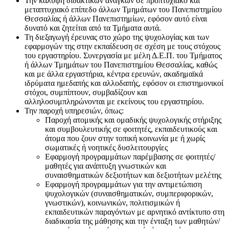
Την κάλυψη διδακτικών αναγκών σε προπτυχιακό και
μεταπτυχιακό επίπεδο άλλων Τμημάτων του Πανεπιστημίου
Θεσσαλίας ή άλλων Πανεπιστημίων, εφόσον αυτό είναι
δυνατό και ζητείται από τα Τμήματα αυτά.
Τη διεξαγωγή έρευνας στο χώρο της ψυχολογίας και των
εφαρμογών της στην εκπαίδευση σε σχέση με τους στόχους
του εργαστηρίου. Συνεργασία με μέλη Δ.Ε.Π. του Τμήματος
ή άλλων Τμημάτων του Πανεπιστημίου Θεσσαλίας, καθώς
και με άλλα εργαστήρια, κέντρα ερευνών, ακαδημαϊκά
ιδρύματα ημεδαπής και αλλοδαπής, εφόσον οι επιστημονικοί
στόχοι, συμπίπτουν, συμβαδίζουν και
αλληλοσυμπληρώνονται με εκείνους του εργαστηρίου.
Την παροχή υπηρεσιών, όπως:
Παροχή ατομικής και ομαδικής ψυχολογικής στήριξης
και συμβουλευτικής σε φοιτητές, εκπαιδευτικούς και
άτομα που ζουν στην τοπική κοινωνία με ή χωρίς
σωματικές ή νοητικές δυσλειτουργίες
Εφαρμογή προγραμμάτων παρέμβασης σε φοιτητές/
μαθητές για ανάπτυξη γνωστικών και
συναισθηματικών δεξιοτήτων και δεξιοτήτων μελέτης
Εφαρμογή προγραμμάτων για την αντιμετώπιση
ψυχολογικών (συναισθηματικών, συμπεριφορικών,
γνωστικών), κοινωνικών, πολιτισμικών ή
εκπαιδευτικών παραγόντων με αρνητικό αντίκτυπο στη
διαδικασία της μάθησης και την ένταξη των μαθητών/