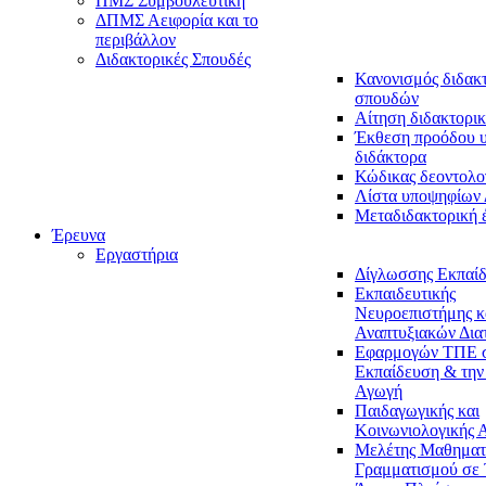
ΠΜΣ Συμβουλευτική
ΔΠΜΣ Αειφορία και το
περιβάλλον
Διδακτορικές Σπουδές
Κανονισμός διδακ
σπουδών
Αίτηση διδακτορικ
Έκθεση προόδου 
διδάκτορα
Κώδικας δεοντολο
Λίστα υποψηφίων
Μεταδιδακτορική 
Έρευνα
Εργαστήρια
Δίγλωσσης Εκπαί
Εκπαιδευτικής
Νευροεπιστήμης κ
Αναπτυξιακών Δια
Εφαρμογών ΤΠΕ 
Εκπαίδευση & την
Αγωγή
Παιδαγωγικής και
Κοινωνιολογικής 
Μελέτης Μαθηματ
Γραμματισμού σε 