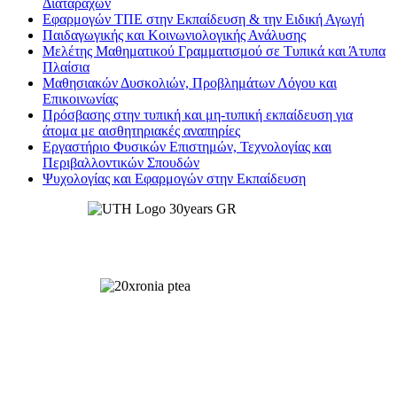
Διαταραχών
Εφαρμογών ΤΠΕ στην Εκπαίδευση & την Ειδική Αγωγή
Παιδαγωγικής και Κοινωνιολογικής Ανάλυσης
Μελέτης Μαθηματικού Γραμματισμού σε Τυπικά και Άτυπα
Πλαίσια
Μαθησιακών Δυσκολιών, Προβλημάτων Λόγου και
Επικοινωνίας
Πρόσβασης στην τυπική και μη-τυπική εκπαίδευση για
άτομα με αισθητηριακές αναπηρίες
Εργαστήριο Φυσικών Επιστημών, Τεχνολογίας και
Περιβαλλοντικών Σπουδών
Ψυχολογίας και Εφαρμογών στην Εκπαίδευση