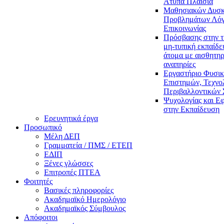
Άτυπα Πλαίσια
Μαθησιακών Δυσκ
Προβλημάτων Λόγ
Επικοινωνίας
Πρόσβασης στην τ
μη-τυπική εκπαίδε
άτομα με αισθητηρ
αναπηρίες
Εργαστήριο Φυσι
Επιστημών, Τεχνολ
Περιβαλλοντικών
Ψυχολογίας και Ε
στην Εκπαίδευση
Ερευνητικά έργα
Προσωπικό
Μέλη ΔΕΠ
Γραμματεία / ΠΜΣ / ΕΤΕΠ
ΕΔΙΠ
Ξένες γλώσσες
Επιτροπές ΠΤΕΑ
Φοιτητές
Βασικές πληροφορίες
Ακαδημαϊκό Ημερολόγιο
Ακαδημαϊκός Σύμβουλος
Απόφοιτοι