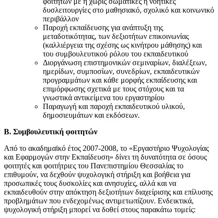
φοιτητών με ή χωρίς σωματικές ή νοητικές
δυσλειτουργίες στο μαθησιακό, σχολικό και κοινωνικό
περιβάλλον
Παροχή εκπαίδευσης για ανάπτυξη της
μεταδοτικότητας, των δεξιοτήτων επικοινωνίας
(καλλιέργεια της σχέσης ως κινήτρου μάθησης) και
του συμβουλευτικού ρόλου του εκπαιδευτικού
Διοργάνωση επιστημονικών σεμιναρίων, διαλέξεων,
ημερίδων, συμποσίων, συνεδρίων, εκπαιδευτικών
προγραμμάτων και κάθε μορφής εκπαίδευσης και
επιμόρφωσης σχετικά με τους στόχους και τα
γνωστικά αντικείμενα του εργαστηρίου
Παραγωγή και παροχή εκπαιδευτικού υλικού,
δημοσιευμάτων και εκδόσεων.
Β. Συμβουλευτική φοιτητών
Από το ακαδημαϊκό έτος 2007-2008, το «Εργαστήριο Ψυχολογίας
και Εφαρμογών στην Εκπαίδευση» δίνει τη δυνατότητα σε όσους
φοιτητές και φοιτήτριες του Πανεπιστημίου Θεσσαλίας το
επιθυμούν, να δεχθούν ψυχολογική στήριξη και βοήθεια για
προσωπικές τους δυσκολίες και ανησυχίες, αλλά και να
εκπαιδευθούν στην απόκτηση δεξιοτήτων διαχείρισης και επίλυσης
προβλημάτων που ενδεχομένως αντιμετωπίζουν. Ενδεικτικά,
ψυχολογική στήριξη μπορεί να δοθεί στους παρακάτω τομείς: