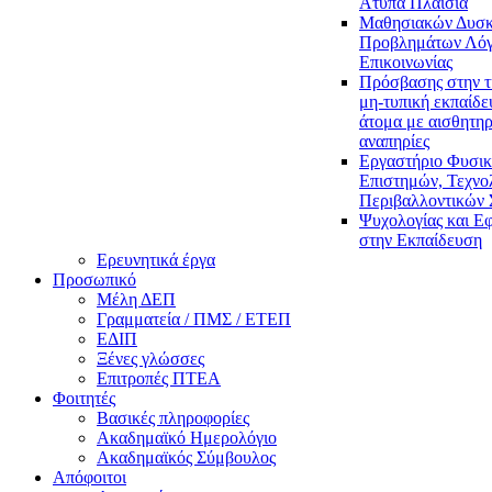
Άτυπα Πλαίσια
Μαθησιακών Δυσκ
Προβλημάτων Λόγ
Επικοινωνίας
Πρόσβασης στην τ
μη-τυπική εκπαίδε
άτομα με αισθητηρ
αναπηρίες
Εργαστήριο Φυσι
Επιστημών, Τεχνολ
Περιβαλλοντικών
Ψυχολογίας και Ε
στην Εκπαίδευση
Ερευνητικά έργα
Προσωπικό
Μέλη ΔΕΠ
Γραμματεία / ΠΜΣ / ΕΤΕΠ
ΕΔΙΠ
Ξένες γλώσσες
Επιτροπές ΠΤΕΑ
Φοιτητές
Βασικές πληροφορίες
Ακαδημαϊκό Ημερολόγιο
Ακαδημαϊκός Σύμβουλος
Απόφοιτοι