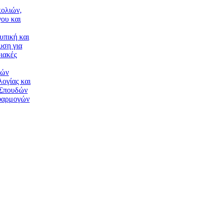
ολιών,
ου και
υπική και
υση για
ιακές
κών
ογίας και
 Σπουδών
φαρμογών