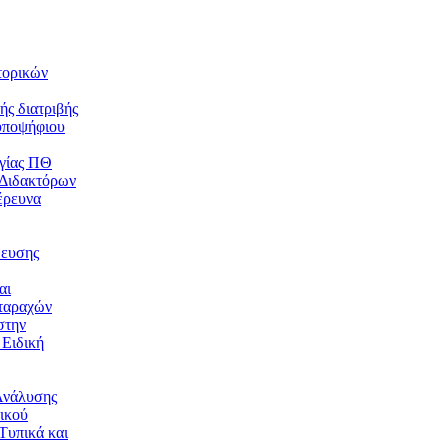
τορικών
ής διατριβής
υποψήφιου
γίας ΠΘ
 Διδακτόρων
έρευνα
δευσης
αι
ταραχών
στην
 Ειδική
Ανάλυσης
ικού
Τυπικά και