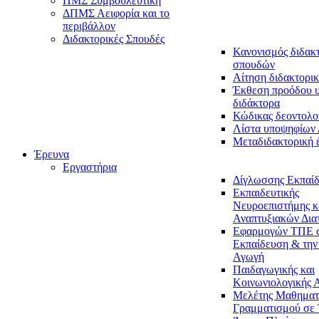
ΠΜΣ Συμβουλευτική
ΔΠΜΣ Αειφορία και το
περιβάλλον
Διδακτορικές Σπουδές
Κανονισμός διδακ
σπουδών
Αίτηση διδακτορικ
Έκθεση προόδου 
διδάκτορα
Κώδικας δεοντολο
Λίστα υποψηφίων
Μεταδιδακτορική 
Έρευνα
Εργαστήρια
Δίγλωσσης Εκπαί
Εκπαιδευτικής
Νευροεπιστήμης κ
Αναπτυξιακών Δια
Εφαρμογών ΤΠΕ 
Εκπαίδευση & την
Αγωγή
Παιδαγωγικής και
Κοινωνιολογικής 
Μελέτης Μαθηματ
Γραμματισμού σε 