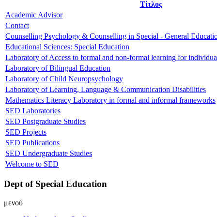
Τίτλος
Academic Advisor
Contact
Counselling Psychology & Counselling in Special - General Educati
Educational Sciences: Special Education
Laboratory of Access to formal and non-formal learning for individual
Laboratory of Bilingual Education
Laboratory of Child Neuropsychology
Laboratory of Learning, Language & Communication Disabilities
Mathematics Literacy Laboratory in formal and informal frameworks
SED Laboratories
SED Postgraduate Studies
SED Projects
SED Publications
SED Undergraduate Studies
Welcome to SED
Dept of Special Education
μενού