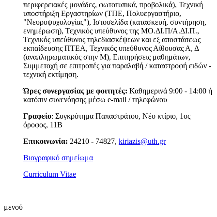
περιφερειακές μονάδες, φωτοτυπικά, προβολικά), Τεχνική
υποστήριξη Εργαστηρίων (ΤΠΕ, Πολυεργαστήριο,
"Νευροψυχολογίας"), Ιστοσελίδα (κατασκευή, συντήρηση,
ενημέρωση), Τεχνικός υπεύθυνος της ΜΟ.ΔΙ.Π/Α.ΔΙ.Π.,
Τεχνικός υπεύθυνος τηλεδιασκέψεων και εξ αποστάσεως
εκπαίδευσης ΠΤΕΑ, Τεχνικός υπεύθυνος Αίθουσας Α, Δ
(αναπληρωματικός στην Μ), Επιτηρήσεις μαθημάτων,
Συμμετοχή σε επιτροπές για παραλαβή / καταστροφή ειδών -
τεχνική εκτίμηση.
Ώρες συνεργασίας με φοιτητές:
Καθημερινά 9:00 - 14:00 ή
κατόπιν συνενόησης μέσω e-mail / τηλεφώνου
Γραφείο
: Συγκρότημα Παπαστράτου, Νέο κτίριο, 1ος
όροφος, 11B
Επικοινωνία:
24210 - 74827,
kiriazis@uth.gr
Βιογραφικό σημείωμα
Curriculum Vitae
μενού