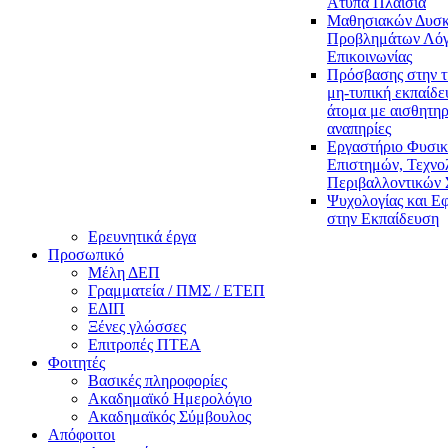
Άτυπα Πλαίσια
Μαθησιακών Δυσκ
Προβλημάτων Λόγ
Επικοινωνίας
Πρόσβασης στην τ
μη-τυπική εκπαίδε
άτομα με αισθητηρ
αναπηρίες
Εργαστήριο Φυσι
Επιστημών, Τεχνολ
Περιβαλλοντικών
Ψυχολογίας και Ε
στην Εκπαίδευση
Ερευνητικά έργα
Προσωπικό
Μέλη ΔΕΠ
Γραμματεία / ΠΜΣ / ΕΤΕΠ
ΕΔΙΠ
Ξένες γλώσσες
Επιτροπές ΠΤΕΑ
Φοιτητές
Βασικές πληροφορίες
Ακαδημαϊκό Ημερολόγιο
Ακαδημαϊκός Σύμβουλος
Απόφοιτοι