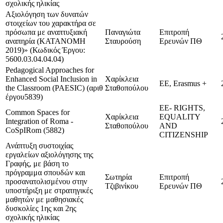
σχολικής ηλικίας
Αξιολόγηση των δυνατών
στοιχείων του χαρακτήρα σε
πρόσωπα με αναπτυξιακή
Παναγιώτα
Επιτροπή
αναπηρία (ΚΑΤΑΝΟΜΗ
Σταυρούση
Ερευνών ΠΘ
2019)» (Κωδικός Έργου:
5600.03.04.04.04)
Pedagogical Approaches for
Enhanced Social Inclusion in
Χαρίκλεια
ΕΕ, Εrasmus +
the Classroom (PAESIC) (αριθ
Σταθοπούλου
έργου5839)
EE- RIGHTS,
Common Spaces for
Χαρίκλεια
EQUALITY
Integration of Roma -
Σταθοπούλου
AND
CoSpIRom (5882)
CITIZENSHIP
Ανάπτυξη συστοιχίας
εργαλείων αξιολόγησης της
Γραφής, με βάση το
πρόγραμμα σπουδών και
Σωτηρία
Επιτροπή
προσανατολισμένου στην
Τζιβινίκου
Ερευνών ΠΘ
υποστήριξη με στρατηγικές
μαθητών με μαθησιακές
δυσκολίες 1ης και 2ης
σχολικής ηλικίας