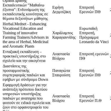
Ομάδα Δράσης
Εκπαιδευτικών "Μαθαίνω
Ειρήνη
Επιτροπή
έξυπνα": Ενδυνάμωση της
Δερμιτζάκη
Ερευνών ΠΘ
εκπαιδευτικής κοινότητας σε
θέματα δεξιοτήτων μάθησης
Herbal.Mednet - Enhancing
Vocational Education and
Ευρωπαϊκή
Training of innovative
Χαράλαμπος
Επιτροπή,
Farming Trainers/Advisors in
Καραγιαννίδης
Πρόγραμμα
the area of Herbal, Medicinal
Leonardo da Vinci
and Aromatic Plants
Ενταξιακή εκπαίδευση –
Αναστασία
Επιτροπή ερευνών
πρακτικές υποστήριξης στο
Βλάχου
ΠΘ
σχολείο και την οικογένεια
Διαστάσεις της
προσαρμοστικής
Παναγιώτα
Επιτροπή
συμπεριφοράς παιδιών και
Σταυρούση
Ερευνών ΠΘ
εφήβων με σύνδρομο Down
Εφαρμογή δράσεων για την
ανάπτυξη πρότυπου δικτύου
υπηρεσιών υποστήριξης
Αναστασία
Επιτροπή
παιδιών με αναπηρία που
Βλάχου
Ερευνών Π.Θ
φοιτούν σε ειδικά σχολεία και
ζουν στο ορφανοτροφείο του