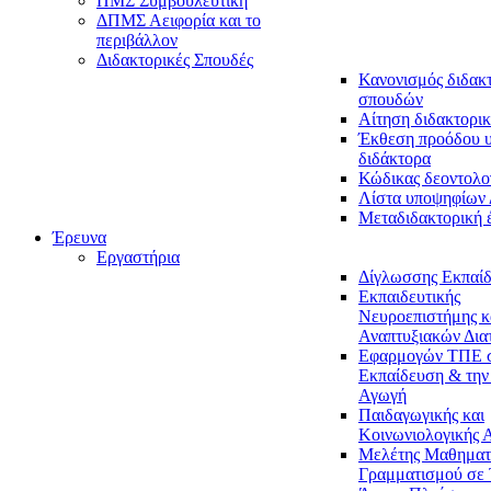
ΠΜΣ Συμβουλευτική
ΔΠΜΣ Αειφορία και το
περιβάλλον
Διδακτορικές Σπουδές
Κανονισμός διδακ
σπουδών
Αίτηση διδακτορικ
Έκθεση προόδου 
διδάκτορα
Κώδικας δεοντολο
Λίστα υποψηφίων
Μεταδιδακτορική 
Έρευνα
Εργαστήρια
Δίγλωσσης Εκπαί
Εκπαιδευτικής
Νευροεπιστήμης κ
Αναπτυξιακών Δια
Εφαρμογών ΤΠΕ 
Εκπαίδευση & την
Αγωγή
Παιδαγωγικής και
Κοινωνιολογικής 
Μελέτης Μαθηματ
Γραμματισμού σε 