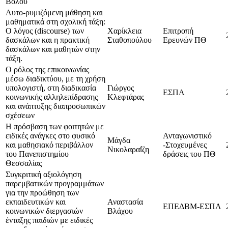
Βόλου
Αυτο-ρυμιζόμενη μάθηση και
μαθηματικά στη σχολική τάξη:
Ο λόγος (discourse) των
Χαρίκλεια
Επιτροπή
δασκάλων και η πρακτική
Σταθοπούλου
Ερευνών ΠΘ
δασκάλων και μαθητών στην
τάξη.
Ο ρόλος της επικοινωνίας
μέσω διαδικτύου, με τη χρήση
υπολογιστή, στη διαδικασία
Γιώργος
ΕΣΠΑ
κοινωνικής αλληλεπίδρασης
Κλεφτάρας
και ανάπτυξης διαπροσωπικών
σχέσεων
Η πρόσβαση των φοιτητών με
ειδικές ανάγκες στο φυσικό
Ανταγωνιστικό
Μάγδα
και μαθησιακό περιβάλλον
-Στοχευμένες
Νικολαραΐζη
του Πανεπιστημίου
δράσεις του ΠΘ
Θεσσαλίας
Συγκριτική αξιολόγηση
παρεμβατικών προγραμμάτων
για την προώθηση των
εκπαιδευτικών και
Αναστασία
ΕΠΕΔΒΜ-ΕΣΠΑ
κοινωνικών διεργασιών
Βλάχου
ένταξης παιδιών με ειδικές