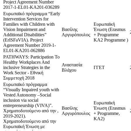
Project Agreement Number
2017-1-EL01-KA201-036289
Ευρωπαϊκό πρόγραμμα “Early
Intervention Services for
Families with Children with
Ευρωπαϊκή
Vision Impairment and
Βασίλης
Ένωση (Erasmus
Additional Disabilities”
Αργυρόπουλος
+ Programme
(ErISFaVIA). Project
KA2 Programme )
Agreement Number 2019-1-
EL01-KA201-062886
PATHWAYS: Participation To
Healthy Workplaces And
Αναστασία
inclusive Strategies in the
ΓΓΕΤ
Βλάχου
Work Sector - Εθνική
Συμμετοχή 2018
Ευρωπαϊκό πρόγραμμα
“Visually Impaired youth with
Vested Autonomy –Social
inclusion via social
Ευρωπαϊκή
entrepreneurship (VIVA)”.
Βασίλης
Ένωση (Erasmus
Χρηματοδοτούμενο από την ,
Αργυρόπουλος
+ Programme,
2019-2021).
KA2)
Χρηματοδοτούμενο από την
Ευρωπαϊκή Ένωση με