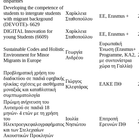
disparities
Developing the competence of
students to intergrate students
Χαρίκλεια
ΕΕ, Erasmus +
with migrant backrgound
Σταθοπούλου
(DEVOTE)- 6629
DIGITAL Innovation for
Χαρίκλεια
ΕΕ, Εrasmus +
young Students (6609)
Σταθοπούλου
Ευρωπαϊκή
Sustainable Codes and Holistic
Ένωση (Erasmus+
Γεωργία
Environment for Minor
Programme, KA2,
Ανδρέου
Migrants in Europe
με συντονίστρια
χώρα τη Γαλλία)
Προβληματική χρήση του
διαδικτύου σε παιδιά εφηβικής
Γιώργος
ηλικίας: σχέσεις με αισθήματα
ΕΛΚΕ ΠΘ
Κλεφτάρας
μοναξιάς και καταθλιπτική
συμπτωματολογία
Πρώιμη ανίχνευση του
Αυτισμού σε παιδιά 18
μηνών- 4 ετών με τη χρήση
του
Ιουλία
Επιτροπή
Ηλεκτροεγκεφαλογραφήματος
Νησιώτου
Ερευνών ΠΘ
και των Στελεχιαίων
Ακουστικών Προκλητών