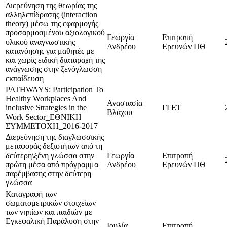
Διερεύνηση της θεωρίας της
αλληλεπίδρασης (interaction
theory) μέσω της εφαρμογής
προσαρμοσμένου αξιολογικού
Γεωργία
Επιτροπή
υλικού αναγνωστικής
Ανδρέου
Ερευνών ΠΘ
κατανόησης για μαθητές με
και χωρίς ειδική διαταραχή της
ανάγνωσης στην ξενόγλωσση
εκπαίδευση
PATHWAYS: Participation To
Healthy Workplaces And
Αναστασία
inclusive Strategies in the
ΓΓΕΤ
Βλάχου
Work Sector_ΕΘΝΙΚΗ
ΣΥΜΜΕΤΟΧΗ_2016-2017
Διερεύνηση της διαγλωσσικής
μεταφοράς δεξιοτήτων από τη
δεύτερη\ξένη γλώσσα στην
Γεωργία
Επιτροπή
πρώτη μέσα από πρόγραμμα
Ανδρέου
Ερευνών ΠΘ
παρέμβασης στην δεύτερη
γλώσσα
Καταγραφή των
σωματομετρικών στοιχείων
των νηπίων και παιδιών με
Εγκεφαλική Παράλυση στην
Ιουλία
Επιτροπή