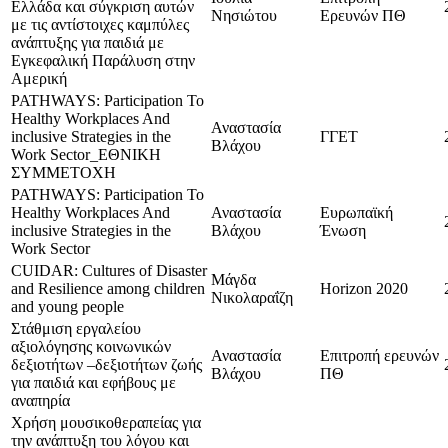
Ελλάδα και σύγκριση αυτών
Νησιώτου
Ερευνών ΠΘ
με τις αντίστοιχες καμπύλες
ανάπτυξης για παιδιά με
Εγκεφαλική Παράλυση στην
Αμερική
PATHWAYS: Participation To
Healthy Workplaces And
Αναστασία
inclusive Strategies in the
ΓΓΕΤ
Βλάχου
Work Sector_ΕΘΝΙΚΗ
ΣΥΜΜΕΤΟΧΗ
PATHWAYS: Participation To
Healthy Workplaces And
Αναστασία
Ευρωπαϊκή
inclusive Strategies in the
Βλάχου
Ένωση
Work Sector
CUIDAR: Cultures of Disaster
Μάγδα
and Resilience among children
Horizon 2020
Νικολαραΐζη
and young people
Στάθμιση εργαλείου
αξιολόγησης κοινωνικών
Αναστασία
Επιτροπή ερευνών
δεξιοτήτων –δεξιοτήτων ζωής
Βλάχου
ΠΘ
για παιδιά και εφήβους με
αναπηρία
Χρήση μουσικοθεραπείας για
την ανάπτυξη του λόγου και