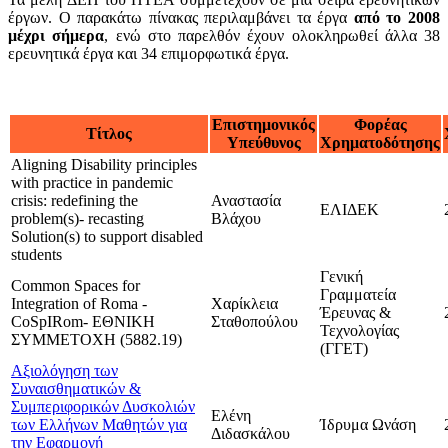
έργων. Ο παρακάτω πίνακας περιλαμβάνει τα έργα
από το 2008
μέχρι σήμερα
, ενώ στο παρελθόν έχουν ολοκληρωθεί άλλα 38
ερευνητικά έργα και 34 επιμορφωτικά έργα.
Επιστημονικός
Φορέας
Τίτλος
Υπεύθυνος
Χρηματοδότησης
Aligning Disability principles
with practice in pandemic
crisis: redefining the
Αναστασία
ΕΛΙΔΕΚ
problem(s)- recasting
Βλάχου
Solution(s) to support disabled
students
Γενική
Common Spaces for
Γραμματεία
Integration of Roma -
Χαρίκλεια
Έρευνας &
CoSpIRom- ΕΘΝΙΚΗ
Σταθοπούλου
Τεχνολογίας
ΣΥΜΜΕΤΟΧΗ (5882.19)
(ΓΓΕΤ)
Αξιολόγηση των
Συναισθηματικών &
Συμπεριφορικών Δυσκολιών
Ελένη
των Ελλήνων Μαθητών για
Ίδρυμα Ωνάση
Διδασκάλου
την Εφαρμογή