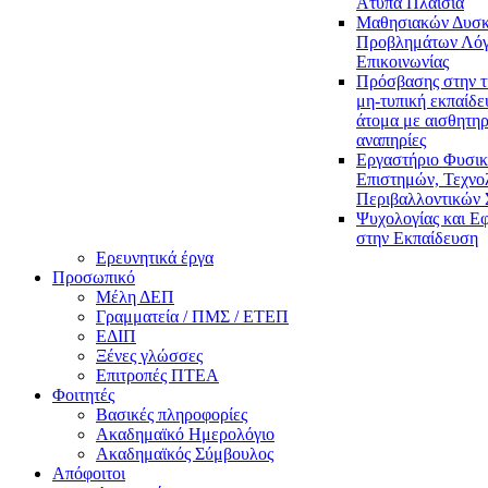
Άτυπα Πλαίσια
Μαθησιακών Δυσκ
Προβλημάτων Λόγ
Επικοινωνίας
Πρόσβασης στην τ
μη-τυπική εκπαίδε
άτομα με αισθητηρ
αναπηρίες
Εργαστήριο Φυσι
Επιστημών, Τεχνολ
Περιβαλλοντικών
Ψυχολογίας και Ε
στην Εκπαίδευση
Ερευνητικά έργα
Προσωπικό
Μέλη ΔΕΠ
Γραμματεία / ΠΜΣ / ΕΤΕΠ
ΕΔΙΠ
Ξένες γλώσσες
Επιτροπές ΠΤΕΑ
Φοιτητές
Βασικές πληροφορίες
Ακαδημαϊκό Ημερολόγιο
Ακαδημαϊκός Σύμβουλος
Απόφοιτοι