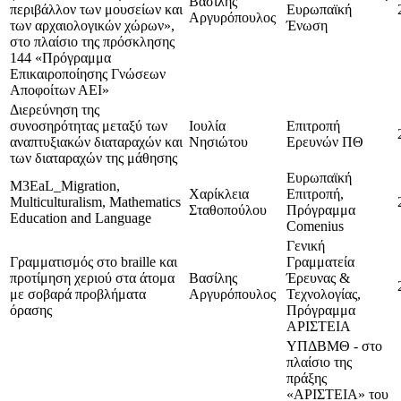
Βασίλης
περιβάλλον των μουσείων και
Ευρωπαϊκή
Αργυρόπουλος
των αρχαιολογικών χώρων»,
Ένωση
στο πλαίσιο της πρόσκλησης
144 «Πρόγραμμα
Επικαιροποίησης Γνώσεων
Αποφοίτων ΑΕΙ»
Διερεύνηση της
συνοσηρότητας μεταξύ των
Ιουλία
Επιτροπή
αναπτυξιακών διαταραχών και
Νησιώτου
Ερευνών ΠΘ
των διαταραχών της μάθησης
Ευρωπαϊκή
Μ3EaL_Migration,
Χαρίκλεια
Επιτροπή,
Multiculturalism, Mathematics
Σταθοπούλου
Πρόγραμμα
Education and Language
Comenius
Γενική
Γραμματισμός στο braille και
Γραμματεία
προτίμηση χεριού στα άτομα
Βασίλης
Έρευνας &
με σοβαρά προβλήματα
Αργυρόπουλος
Τεχνολογίας,
όρασης
Πρόγραμμα
ΑΡΙΣΤΕΙΑ
ΥΠΔΒΜΘ - στο
πλαίσιο της
πράξης
«ΑΡΙΣΤΕΙΑ» του