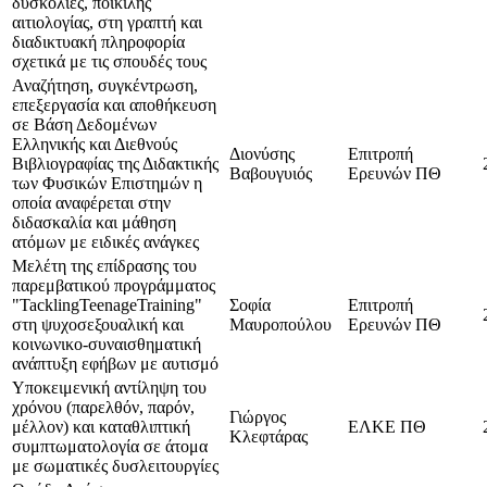
δυσκολίες, ποικίλης
αιτιολογίας, στη γραπτή και
διαδικτυακή πληροφορία
σχετικά με τις σπουδές τους
Αναζήτηση, συγκέντρωση,
επεξεργασία και αποθήκευση
σε Βάση Δεδομένων
Ελληνικής και Διεθνούς
Διονύσης
Επιτροπή
Βιβλιογραφίας της Διδακτικής
Βαβουγυιός
Ερευνών ΠΘ
των Φυσικών Επιστημών η
οποία αναφέρεται στην
διδασκαλία και μάθηση
ατόμων με ειδικές ανάγκες
Μελέτη της επίδρασης του
παρεμβατικού προγράμματος
"TacklingTeenageTraining"
Σοφία
Επιτροπή
στη ψυχοσεξουαλική και
Μαυροπούλου
Ερευνών ΠΘ
κοινωνικο-συναισθηματική
ανάπτυξη εφήβων με αυτισμό
Υποκειμενική αντίληψη του
χρόνου (παρελθόν, παρόν,
Γιώργος
μέλλον) και καταθλιπτική
ΕΛΚΕ ΠΘ
Κλεφτάρας
συμπτωματολογία σε άτομα
με σωματικές δυσλειτουργίες