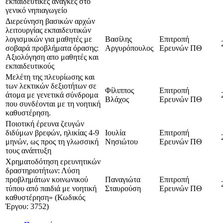
εκπαιδευτικές ανάγκες στο
γενικό νηπιαγωγείο
Διερεύνηση βασικών αρχών
λειτουργίας εκπαιδευτικών
λογισμικών για μαθητές με
Βασίλης
Επιτροπή
σοβαρά προβλήματα όρασης:
Αργυρόπουλος
Ερευνών ΠΘ
Αξιολόγηση απο μαθητές και
εκπαιδευτικούς
Μελέτη της πλευρίωσης και
των λεκτικών δεξιοτήτων σε
Φίλιππος
Επιτροπή
άτομα με γενετικά σύνδρομα
Βλάχος
Ερευνών ΠΘ
που συνδέονται με τη νοητική
καθυστέρηση.
Ποιοτική έρευνα ζευγών
διδύμων βρεφών, ηλικίας 4-9
Ιουλία
Επιτροπή
μηνών, ως προς τη γλωσσική
Νησιώτου
Ερευνών ΠΘ
τους ανάπτυξη
Χρηματοδότηση ερευνητικών
δραστηριοτήτων: Λύση
προβλημάτων κοινωνικού
Παναγιώτα
Επιτροπή
τύπου από παιδιά με νοητική
Σταυρούση
Ερευνών ΠΘ
καθυστέρηση» (Κωδικός
Έργου: 3752)