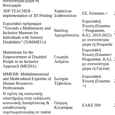
συντονίστρια χώρα τη
Βουλγαρία
3DP TEACHER -
Χαρίκλεια
ΕΕ, Errasmus +
implementation of 3D Printing
Σταθοπούλου
Ευρωπαϊκή
Ευρωπαϊκό πρόγραμμα
Ένωση (Erasmus
“Towards a Multisensory and
Βασίλης
+ Programme,
Inclusive Museum for
Αργυρόπουλος
KA2, 2019-2021)
Individuals with Sensory
με συντονίστρια
Disabilities” (ToMiMEUs)
χώρα τη Ρουμανία
Ευρωπαϊκή
Mainstream for the
Ένωση (Erasmus+
Empowerment of Disabled
Γεωργία
Programme, KA2,
People in an Inclusive
Ανδρέου
με συντονίστρια
Approach (MEDIA)
χώρα τη Γαλλία)
MMEHR: Multidimensional
Ευρωπαϊκή
and Multicultural Expertise of
Σωτηρία
Ένωση (Erasmus
Human Resources
Τζιβινίκου
+)
Professionals
Η σχέση της κοινωνικής
υποστήριξης στην εκδήλωση
κοινωνικής δυσαρέσκειας &
Γιώργος
ΕΛΚΕ ΠΘ
καταθλιπτικής
Κλεφτάρας
συμπτωματολογίας σε παιδιά