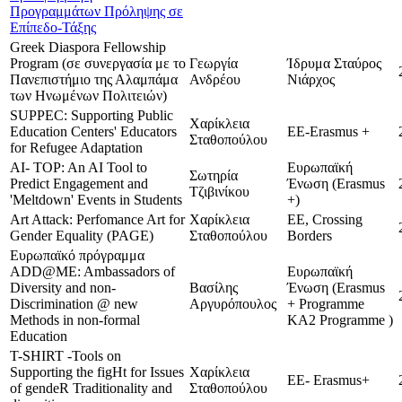
Προγραμμάτων Πρόληψης σε
Επίπεδο-Τάξης
Greek Diaspora Fellowship
Program (σε συνεργασία με το
Γεωργία
Ίδρυμα Σταύρος
Πανεπιστήμιο της Αλαμπάμα
Ανδρέου
Νιάρχος
των Ηνωμένων Πολιτειών)
SUPPEC: Supporting Public
Χαρίκλεια
Education Centers' Educators
ΕΕ-Εrasmus +
Σταθοπούλου
for Refugee Adaptation
AI- TOP: An AI Tool to
Ευρωπαϊκή
Σωτηρία
Predict Engagement and
Ένωση (Erasmus
Τζιβινίκου
'Meltdown' Events in Students
+)
Art Attack: Perfomance Art for
Χαρίκλεια
ΕΕ, Crossing
Gender Equality (PAGE)
Σταθοπούλου
Borders
Ευρωπαϊκό πρόγραμμα
ADD@ME: Ambassadors of
Ευρωπαϊκή
Diversity and non-
Βασίλης
Ένωση (Erasmus
Discrimination @ new
Αργυρόπουλος
+ Programme
Methods in non-formal
KA2 Programme )
Education
T-SHIRT -Tools on
Supporting the figHt for Issues
Χαρίκλεια
ΕΕ- Εrasmus+
of gendeR Traditionality and
Σταθοπούλου