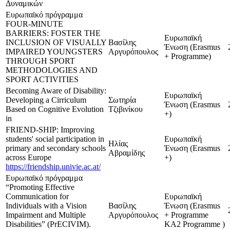
Δυναμικών
Ευρωπαϊκό πρόγραμμα
FOUR-MINUTE
BARRIERS: FOSTER THE
Ευρωπαϊκή
INCLUSION OF VISUALLY
Βασίλης
Ένωση (Erasmus
IMPAIRED YOUNGSTERS
Αργυρόπουλος
+ Programme)
THROUGH SPORT
METHODOLOGIES AND
SPORT ACTIVITIES
Becoming Aware of Disability:
Ευρωπαϊκή
Developing a Cirriculum
Σωτηρία
Ένωση (Erasmus
Based on Cognitive Evolution
Τζιβινίκου
+)
in
FRIEND-SHIP: Improving
students' social participation in
Ευρωπαϊκή
Ηλίας
primary and secondary schools
Ένωση (Erasmus
Αβραμίδης
across Europe
+)
https://friendship.univie.ac.at/
Ευρωπαϊκό πρόγραμμα
“Promoting Effective
Communication for
Ευρωπαϊκή
Individuals with a Vision
Βασίλης
Ένωση (Erasmus
Impairment and Multiple
Αργυρόπουλος
+ Programme
Disabilities” (PrECIVIM).
KA2 Programme )