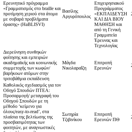
Ερευνητικό πρόγραμμα
Επιχειρησιακού
«Γραμματισμός στο braille και
Προγράμματος
Βασίλης
προτίμηση χεριού στα άτομα
«ΕΚΠΑΙΔΕΥΣΗ
Αργυρόπουλος
με σοβαρά προβλήματα
ΚΑΙ ΔΙΑ ΒΙΟΥ
όρασης» (HaBLISVI)
ΜΑΘΗΣΗ και
από τη Γενική
Γραμματεία
Έρευνας και
Τεχνολογίας
Διερεύνηση συνθηκών
φοίτησης και εμπειριών
ακαδημαϊκής και κοινωνικής
Μάγδα
Επιτροπή
συμμετοχής των κωφών/
Νικολαραΐζη
Ερευνών
βαρήκοων ατόμων στην
τριτοβάθμια εκπαίδευση
Καθολικός σχεδιασμός για τον
Οδηγό Σπουδών ΠΤΕΑ:
Προσαρμογή/ μεταγραφή του
Οδηγού Σπουδών με τη
μέθοδο ‘κείμενο για
όλους/easy-to-read’, στα
Σωτηρία
Επιτροπή
πλαίσια της βελτίωσης της
Τζιβινίκου
Ερευνών ΠΘ
προσβασιμότητας των
φοιτητών, με αναγνωστικές