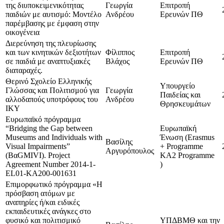
της διυποκειμενικότητας
Γεωργία
Επιτροπή
παιδιών με αυτισμό: Μοντέλο
Ανδρέου
Ερευνών ΠΘ
παρέμβασης με έμφαση στην
οικογένεια
Διερεύνηση της πλευρίωσης
και των κινητικών δεξιοτήτων
Φίλιππος
Επιτροπή
σε παιδιά με αναπτυξιακές
Βλάχος
Ερευνών ΠΘ
διαταραχές.
Θερινό Σχολείο Ελληνικής
Υπουργείο
Γλώσσας και Πολιτισμού για
Γεωργία
Παιδείας και
αλλοδαπούς υποτρόφους του
Ανδρέου
Θρησκευμάτων
ΙΚΥ
Ευρωπαϊκό πρόγραμμα
“Bridging the Gap between
Ευρωπαϊκή
Museums and Individuals with
Ένωση (Erasmus
Βασίλης
Visual Impairments”
+ Programme
Αργυρόπουλος
(BαGMIVI). Project
KA2 Programme
Agreement Number 2014-1-
)
EL01-KA200-001631
Επιμορφωτικό πρόγραμμα «Η
πρόσβαση ατόμων με
αναπηρίες ή/και ειδικές
εκπαιδευτικές ανάγκες στο
φυσικό και πολιτισμικό
ΥΠΔΒΜΘ και την