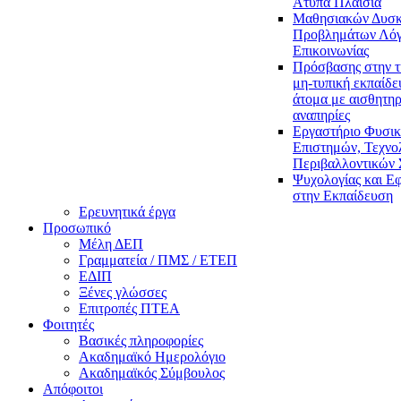
Άτυπα Πλαίσια
Μαθησιακών Δυσκ
Προβλημάτων Λόγ
Επικοινωνίας
Πρόσβασης στην τ
μη-τυπική εκπαίδε
άτομα με αισθητηρ
αναπηρίες
Εργαστήριο Φυσι
Επιστημών, Τεχνολ
Περιβαλλοντικών
Ψυχολογίας και Ε
στην Εκπαίδευση
Ερευνητικά έργα
Προσωπικό
Μέλη ΔΕΠ
Γραμματεία / ΠΜΣ / ΕΤΕΠ
ΕΔΙΠ
Ξένες γλώσσες
Επιτροπές ΠΤΕΑ
Φοιτητές
Βασικές πληροφορίες
Ακαδημαϊκό Ημερολόγιο
Ακαδημαϊκός Σύμβουλος
Απόφοιτοι