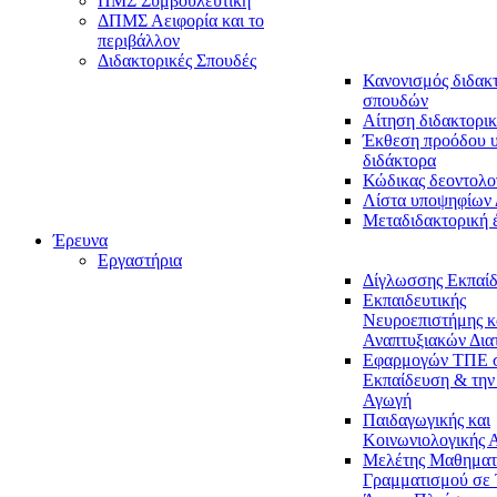
ΠΜΣ Συμβουλευτική
ΔΠΜΣ Αειφορία και το
περιβάλλον
Διδακτορικές Σπουδές
Κανονισμός διδακ
σπουδών
Αίτηση διδακτορικ
Έκθεση προόδου 
διδάκτορα
Κώδικας δεοντολο
Λίστα υποψηφίων
Μεταδιδακτορική 
Έρευνα
Εργαστήρια
Δίγλωσσης Εκπαί
Εκπαιδευτικής
Νευροεπιστήμης κ
Αναπτυξιακών Δια
Εφαρμογών ΤΠΕ 
Εκπαίδευση & την
Αγωγή
Παιδαγωγικής και
Κοινωνιολογικής 
Μελέτης Μαθηματ
Γραμματισμού σε 