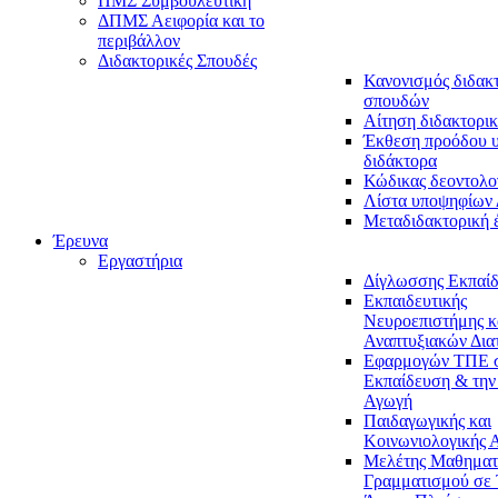
ΠΜΣ Συμβουλευτική
ΔΠΜΣ Αειφορία και το
περιβάλλον
Διδακτορικές Σπουδές
Κανονισμός διδακ
σπουδών
Αίτηση διδακτορικ
Έκθεση προόδου 
διδάκτορα
Κώδικας δεοντολο
Λίστα υποψηφίων
Μεταδιδακτορική 
Έρευνα
Εργαστήρια
Δίγλωσσης Εκπαί
Εκπαιδευτικής
Νευροεπιστήμης κ
Αναπτυξιακών Δια
Εφαρμογών ΤΠΕ 
Εκπαίδευση & την
Αγωγή
Παιδαγωγικής και
Κοινωνιολογικής 
Μελέτης Μαθηματ
Γραμματισμού σε 