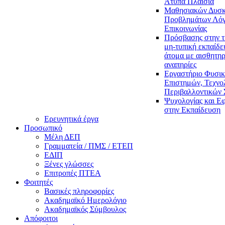
Άτυπα Πλαίσια
Μαθησιακών Δυσκ
Προβλημάτων Λόγ
Επικοινωνίας
Πρόσβασης στην τ
μη-τυπική εκπαίδε
άτομα με αισθητηρ
αναπηρίες
Εργαστήριο Φυσι
Επιστημών, Τεχνολ
Περιβαλλοντικών
Ψυχολογίας και Ε
στην Εκπαίδευση
Ερευνητικά έργα
Προσωπικό
Μέλη ΔΕΠ
Γραμματεία / ΠΜΣ / ΕΤΕΠ
ΕΔΙΠ
Ξένες γλώσσες
Επιτροπές ΠΤΕΑ
Φοιτητές
Βασικές πληροφορίες
Ακαδημαϊκό Ημερολόγιο
Ακαδημαϊκός Σύμβουλος
Απόφοιτοι