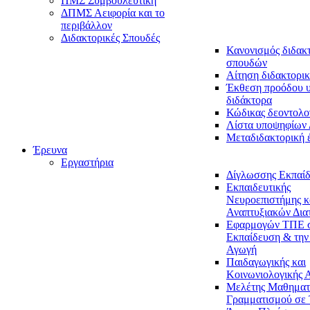
ΠΜΣ Συμβουλευτική
ΔΠΜΣ Αειφορία και το
περιβάλλον
Διδακτορικές Σπουδές
Κανονισμός διδακ
σπουδών
Αίτηση διδακτορικ
Έκθεση προόδου 
διδάκτορα
Κώδικας δεοντολο
Λίστα υποψηφίων
Μεταδιδακτορική 
Έρευνα
Εργαστήρια
Δίγλωσσης Εκπαί
Εκπαιδευτικής
Νευροεπιστήμης κ
Αναπτυξιακών Δια
Εφαρμογών ΤΠΕ 
Εκπαίδευση & την
Αγωγή
Παιδαγωγικής και
Κοινωνιολογικής 
Μελέτης Μαθηματ
Γραμματισμού σε 