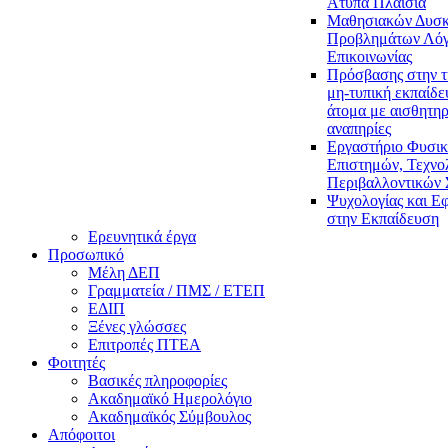
Άτυπα Πλαίσια
Μαθησιακών Δυσκ
Προβλημάτων Λόγ
Επικοινωνίας
Πρόσβασης στην τ
μη-τυπική εκπαίδε
άτομα με αισθητηρ
αναπηρίες
Εργαστήριο Φυσι
Επιστημών, Τεχνολ
Περιβαλλοντικών
Ψυχολογίας και Ε
στην Εκπαίδευση
Ερευνητικά έργα
Προσωπικό
Μέλη ΔΕΠ
Γραμματεία / ΠΜΣ / ΕΤΕΠ
ΕΔΙΠ
Ξένες γλώσσες
Επιτροπές ΠΤΕΑ
Φοιτητές
Βασικές πληροφορίες
Ακαδημαϊκό Ημερολόγιο
Ακαδημαϊκός Σύμβουλος
Απόφοιτοι