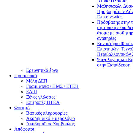
Άτυπα Πλαίσια
Μαθησιακών Δυσκ
Προβλημάτων Λόγ
Επικοινωνίας
Πρόσβασης στην τ
μη-τυπική εκπαίδε
άτομα με αισθητηρ
αναπηρίες
Εργαστήριο Φυσι
Επιστημών, Τεχνολ
Περιβαλλοντικών
Ψυχολογίας και Ε
στην Εκπαίδευση
Ερευνητικά έργα
Προσωπικό
Μέλη ΔΕΠ
Γραμματεία / ΠΜΣ / ΕΤΕΠ
ΕΔΙΠ
Ξένες γλώσσες
Επιτροπές ΠΤΕΑ
Φοιτητές
Βασικές πληροφορίες
Ακαδημαϊκό Ημερολόγιο
Ακαδημαϊκός Σύμβουλος
Απόφοιτοι