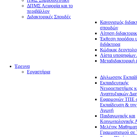
ΠΜΣ Συμβουλευτική
ΔΠΜΣ Αειφορία και το
περιβάλλον
Διδακτορικές Σπουδές
Κανονισμός διδακ
σπουδών
Αίτηση διδακτορικ
Έκθεση προόδου 
διδάκτορα
Κώδικας δεοντολο
Λίστα υποψηφίων
Μεταδιδακτορική 
Έρευνα
Εργαστήρια
Δίγλωσσης Εκπαί
Εκπαιδευτικής
Νευροεπιστήμης κ
Αναπτυξιακών Δια
Εφαρμογών ΤΠΕ 
Εκπαίδευση & την
Αγωγή
Παιδαγωγικής και
Κοινωνιολογικής 
Μελέτης Μαθηματ
Γραμματισμού σε 