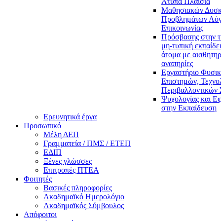
Άτυπα Πλαίσια
Μαθησιακών Δυσκ
Προβλημάτων Λόγ
Επικοινωνίας
Πρόσβασης στην τ
μη-τυπική εκπαίδε
άτομα με αισθητηρ
αναπηρίες
Εργαστήριο Φυσι
Επιστημών, Τεχνολ
Περιβαλλοντικών
Ψυχολογίας και Ε
στην Εκπαίδευση
Ερευνητικά έργα
Προσωπικό
Μέλη ΔΕΠ
Γραμματεία / ΠΜΣ / ΕΤΕΠ
ΕΔΙΠ
Ξένες γλώσσες
Επιτροπές ΠΤΕΑ
Φοιτητές
Βασικές πληροφορίες
Ακαδημαϊκό Ημερολόγιο
Ακαδημαϊκός Σύμβουλος
Απόφοιτοι