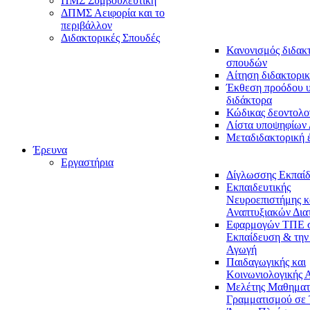
ΠΜΣ Συμβουλευτική
ΔΠΜΣ Αειφορία και το
περιβάλλον
Διδακτορικές Σπουδές
Κανονισμός διδακ
σπουδών
Αίτηση διδακτορικ
Έκθεση προόδου 
διδάκτορα
Κώδικας δεοντολο
Λίστα υποψηφίων
Μεταδιδακτορική 
Έρευνα
Εργαστήρια
Δίγλωσσης Εκπαί
Εκπαιδευτικής
Νευροεπιστήμης κ
Αναπτυξιακών Δια
Εφαρμογών ΤΠΕ 
Εκπαίδευση & την
Αγωγή
Παιδαγωγικής και
Κοινωνιολογικής 
Μελέτης Μαθηματ
Γραμματισμού σε 