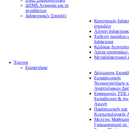
ΠΜΣ Συμβουλευτική
ΔΠΜΣ Αειφορία και το
περιβάλλον
Διδακτορικές Σπουδές
Κανονισμός διδακ
σπουδών
Αίτηση διδακτορικ
Έκθεση προόδου 
διδάκτορα
Κώδικας δεοντολο
Λίστα υποψηφίων
Μεταδιδακτορική 
Έρευνα
Εργαστήρια
Δίγλωσσης Εκπαί
Εκπαιδευτικής
Νευροεπιστήμης κ
Αναπτυξιακών Δια
Εφαρμογών ΤΠΕ 
Εκπαίδευση & την
Αγωγή
Παιδαγωγικής και
Κοινωνιολογικής 
Μελέτης Μαθηματ
Γραμματισμού σε 