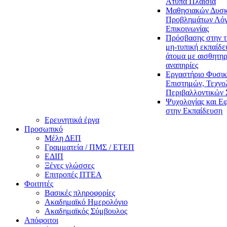
Άτυπα Πλαίσια
Μαθησιακών Δυσκ
Προβλημάτων Λόγ
Επικοινωνίας
Πρόσβασης στην τ
μη-τυπική εκπαίδε
άτομα με αισθητηρ
αναπηρίες
Εργαστήριο Φυσι
Επιστημών, Τεχνολ
Περιβαλλοντικών
Ψυχολογίας και Ε
στην Εκπαίδευση
Ερευνητικά έργα
Προσωπικό
Μέλη ΔΕΠ
Γραμματεία / ΠΜΣ / ΕΤΕΠ
ΕΔΙΠ
Ξένες γλώσσες
Επιτροπές ΠΤΕΑ
Φοιτητές
Βασικές πληροφορίες
Ακαδημαϊκό Ημερολόγιο
Ακαδημαϊκός Σύμβουλος
Απόφοιτοι