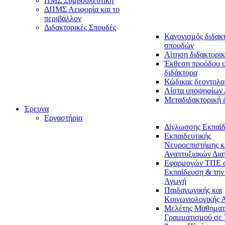
ΠΜΣ Συμβουλευτική
ΔΠΜΣ Αειφορία και το
περιβάλλον
Διδακτορικές Σπουδές
Κανονισμός διδακ
σπουδών
Αίτηση διδακτορικ
Έκθεση προόδου 
διδάκτορα
Κώδικας δεοντολο
Λίστα υποψηφίων
Μεταδιδακτορική 
Έρευνα
Εργαστήρια
Δίγλωσσης Εκπαί
Εκπαιδευτικής
Νευροεπιστήμης κ
Αναπτυξιακών Δια
Εφαρμογών ΤΠΕ 
Εκπαίδευση & την
Αγωγή
Παιδαγωγικής και
Κοινωνιολογικής 
Μελέτης Μαθηματ
Γραμματισμού σε 