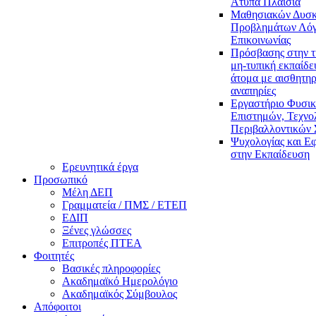
Άτυπα Πλαίσια
Μαθησιακών Δυσκ
Προβλημάτων Λόγ
Επικοινωνίας
Πρόσβασης στην τ
μη-τυπική εκπαίδε
άτομα με αισθητηρ
αναπηρίες
Εργαστήριο Φυσι
Επιστημών, Τεχνολ
Περιβαλλοντικών
Ψυχολογίας και Ε
στην Εκπαίδευση
Ερευνητικά έργα
Προσωπικό
Μέλη ΔΕΠ
Γραμματεία / ΠΜΣ / ΕΤΕΠ
ΕΔΙΠ
Ξένες γλώσσες
Επιτροπές ΠΤΕΑ
Φοιτητές
Βασικές πληροφορίες
Ακαδημαϊκό Ημερολόγιο
Ακαδημαϊκός Σύμβουλος
Απόφοιτοι