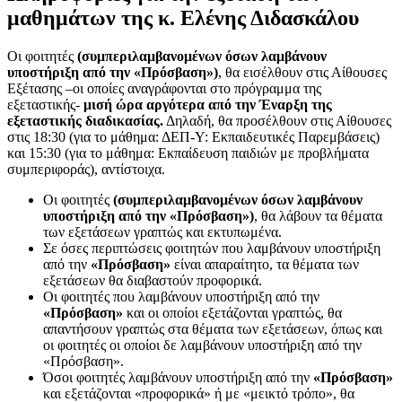
μαθημάτων της κ. Ελένης Διδασκάλου
Οι φοιτητές
(συμπεριλαμβανομένων όσων λαμβάνουν
υποστήριξη από την «Πρόσβαση»)
, θα εισέλθουν στις Αίθουσες
Εξέτασης –οι οποίες αναγράφονται στο πρόγραμμα της
εξεταστικής-
μισή ώρα αργότερα από την Έναρξη της
εξεταστικής διαδικασίας.
Δηλαδή, θα προσέλθουν στις Αίθουσες
στις 18:30 (για το μάθημα: ΔΕΠ-Υ: Εκπαιδευτικές Παρεμβάσεις)
και 15:30 (για το μάθημα: Εκπαίδευση παιδιών με προβλήματα
συμπεριφοράς), αντίστοιχα.
Οι φοιτητές
(συμπεριλαμβανομένων όσων λαμβάνουν
υποστήριξη από την «Πρόσβαση»)
, θα λάβουν τα θέματα
των εξετάσεων γραπτώς και εκτυπωμένα.
Σε όσες περιπτώσεις φοιτητών που λαμβάνουν υποστήριξη
από την
«Πρόσβαση»
είναι απαραίτητο, τα θέματα των
εξετάσεων θα διαβαστούν προφορικά.
Οι φοιτητές που λαμβάνουν υποστήριξη από την
«Πρόσβαση»
και οι οποίοι εξετάζονται γραπτώς, θα
απαντήσουν γραπτώς στα θέματα των εξετάσεων, όπως και
οι φοιτητές οι οποίοι δε λαμβάνουν υποστήριξη από την
«Πρόσβαση».
Όσοι φοιτητές λαμβάνουν υποστήριξη από την
«Πρόσβαση»
και εξετάζονται «προφορικά» ή με «μεικτό τρόπο», θα