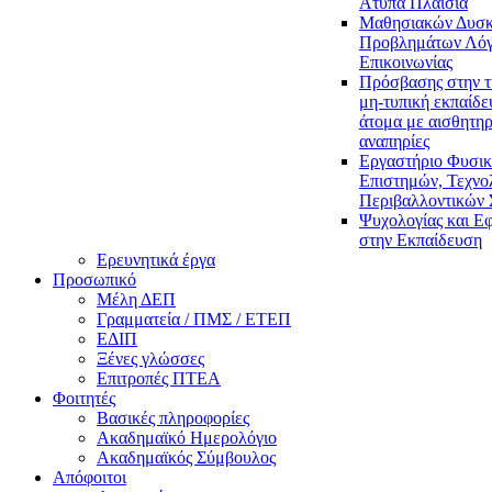
Άτυπα Πλαίσια
Μαθησιακών Δυσκ
Προβλημάτων Λόγ
Επικοινωνίας
Πρόσβασης στην τ
μη-τυπική εκπαίδε
άτομα με αισθητηρ
αναπηρίες
Εργαστήριο Φυσι
Επιστημών, Τεχνολ
Περιβαλλοντικών
Ψυχολογίας και Ε
στην Εκπαίδευση
Ερευνητικά έργα
Προσωπικό
Μέλη ΔΕΠ
Γραμματεία / ΠΜΣ / ΕΤΕΠ
ΕΔΙΠ
Ξένες γλώσσες
Επιτροπές ΠΤΕΑ
Φοιτητές
Βασικές πληροφορίες
Ακαδημαϊκό Ημερολόγιο
Ακαδημαϊκός Σύμβουλος
Απόφοιτοι