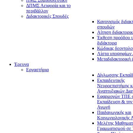
ΠΜΣ Συμβουλευτική
ΔΠΜΣ Αειφορία και το
περιβάλλον
Διδακτορικές Σπουδές
Κανονισμός διδακ
σπουδών
Αίτηση διδακτορικ
Έκθεση προόδου 
διδάκτορα
Κώδικας δεοντολο
Λίστα υποψηφίων
Μεταδιδακτορική 
Έρευνα
Εργαστήρια
Δίγλωσσης Εκπαί
Εκπαιδευτικής
Νευροεπιστήμης κ
Αναπτυξιακών Δια
Εφαρμογών ΤΠΕ 
Εκπαίδευση & την
Αγωγή
Παιδαγωγικής και
Κοινωνιολογικής 
Μελέτης Μαθηματ
Γραμματισμού σε 