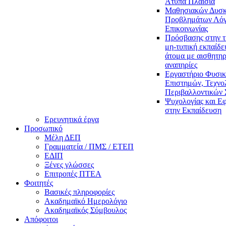
Άτυπα Πλαίσια
Μαθησιακών Δυσκ
Προβλημάτων Λόγ
Επικοινωνίας
Πρόσβασης στην τ
μη-τυπική εκπαίδε
άτομα με αισθητηρ
αναπηρίες
Εργαστήριο Φυσι
Επιστημών, Τεχνολ
Περιβαλλοντικών
Ψυχολογίας και Ε
στην Εκπαίδευση
Ερευνητικά έργα
Προσωπικό
Μέλη ΔΕΠ
Γραμματεία / ΠΜΣ / ΕΤΕΠ
ΕΔΙΠ
Ξένες γλώσσες
Επιτροπές ΠΤΕΑ
Φοιτητές
Βασικές πληροφορίες
Ακαδημαϊκό Ημερολόγιο
Ακαδημαϊκός Σύμβουλος
Απόφοιτοι