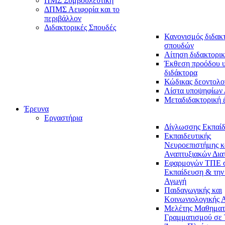
ΠΜΣ Συμβουλευτική
ΔΠΜΣ Αειφορία και το
περιβάλλον
Διδακτορικές Σπουδές
Κανονισμός διδακ
σπουδών
Αίτηση διδακτορικ
Έκθεση προόδου 
διδάκτορα
Κώδικας δεοντολο
Λίστα υποψηφίων
Μεταδιδακτορική 
Έρευνα
Εργαστήρια
Δίγλωσσης Εκπαί
Εκπαιδευτικής
Νευροεπιστήμης κ
Αναπτυξιακών Δια
Εφαρμογών ΤΠΕ 
Εκπαίδευση & την
Αγωγή
Παιδαγωγικής και
Κοινωνιολογικής 
Μελέτης Μαθηματ
Γραμματισμού σε 