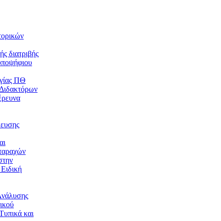
τορικών
ής διατριβής
υποψήφιου
γίας ΠΘ
 Διδακτόρων
έρευνα
δευσης
αι
ταραχών
στην
 Ειδική
Ανάλυσης
ικού
Τυπικά και