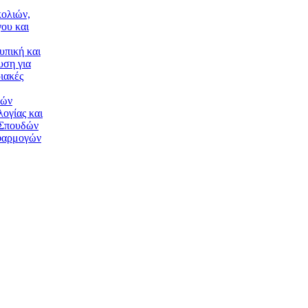
ολιών,
ου και
υπική και
υση για
ιακές
κών
ογίας και
 Σπουδών
φαρμογών