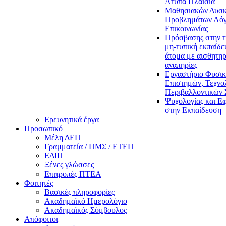
Άτυπα Πλαίσια
Μαθησιακών Δυσκ
Προβλημάτων Λόγ
Επικοινωνίας
Πρόσβασης στην τ
μη-τυπική εκπαίδε
άτομα με αισθητηρ
αναπηρίες
Εργαστήριο Φυσι
Επιστημών, Τεχνολ
Περιβαλλοντικών
Ψυχολογίας και Ε
στην Εκπαίδευση
Ερευνητικά έργα
Προσωπικό
Μέλη ΔΕΠ
Γραμματεία / ΠΜΣ / ΕΤΕΠ
ΕΔΙΠ
Ξένες γλώσσες
Επιτροπές ΠΤΕΑ
Φοιτητές
Βασικές πληροφορίες
Ακαδημαϊκό Ημερολόγιο
Ακαδημαϊκός Σύμβουλος
Απόφοιτοι