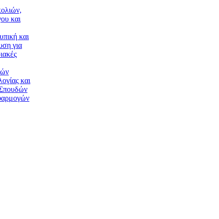
ολιών,
ου και
υπική και
υση για
ιακές
κών
ογίας και
 Σπουδών
φαρμογών