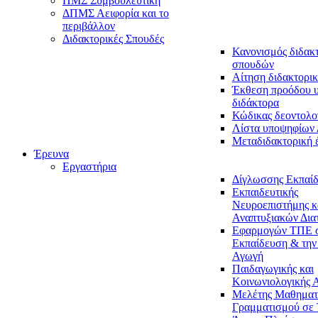
ΠΜΣ Συμβουλευτική
ΔΠΜΣ Αειφορία και το
περιβάλλον
Διδακτορικές Σπουδές
Κανονισμός διδακ
σπουδών
Αίτηση διδακτορικ
Έκθεση προόδου 
διδάκτορα
Κώδικας δεοντολο
Λίστα υποψηφίων
Μεταδιδακτορική 
Έρευνα
Εργαστήρια
Δίγλωσσης Εκπαί
Εκπαιδευτικής
Νευροεπιστήμης κ
Αναπτυξιακών Δια
Εφαρμογών ΤΠΕ 
Εκπαίδευση & την
Αγωγή
Παιδαγωγικής και
Κοινωνιολογικής 
Μελέτης Μαθηματ
Γραμματισμού σε 