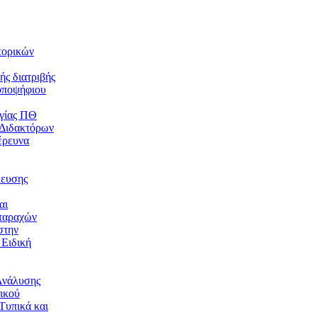
τορικών
ής διατριβής
υποψήφιου
γίας ΠΘ
 Διδακτόρων
έρευνα
δευσης
αι
ταραχών
στην
 Ειδική
Ανάλυσης
ικού
Τυπικά και