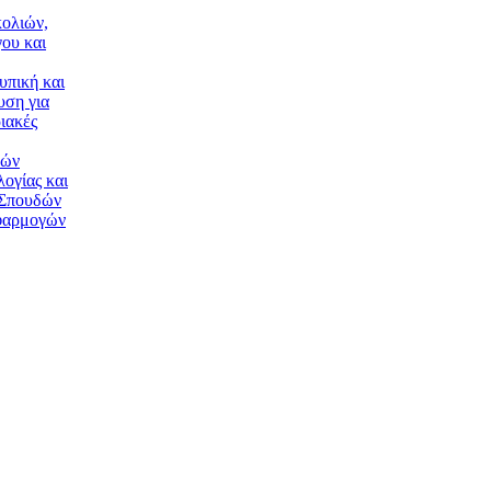
ολιών,
ου και
υπική και
υση για
ιακές
κών
ογίας και
 Σπουδών
φαρμογών