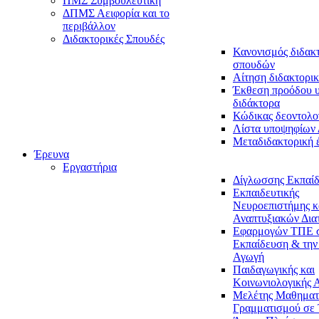
ΠΜΣ Συμβουλευτική
ΔΠΜΣ Αειφορία και το
περιβάλλον
Διδακτορικές Σπουδές
Κανονισμός διδακ
σπουδών
Αίτηση διδακτορικ
Έκθεση προόδου 
διδάκτορα
Κώδικας δεοντολο
Λίστα υποψηφίων
Μεταδιδακτορική 
Έρευνα
Εργαστήρια
Δίγλωσσης Εκπαί
Εκπαιδευτικής
Νευροεπιστήμης κ
Αναπτυξιακών Δια
Εφαρμογών ΤΠΕ 
Εκπαίδευση & την
Αγωγή
Παιδαγωγικής και
Κοινωνιολογικής 
Μελέτης Μαθηματ
Γραμματισμού σε 