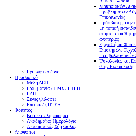
Άτυπα Πλαίσια
Μαθησιακών Δυσκ
Προβλημάτων Λόγ
Επικοινωνίας
Πρόσβασης στην τ
μη-τυπική εκπαίδε
άτομα με αισθητηρ
αναπηρίες
Εργαστήριο Φυσι
Επιστημών, Τεχνολ
Περιβαλλοντικών
Ψυχολογίας και Ε
στην Εκπαίδευση
Ερευνητικά έργα
Προσωπικό
Μέλη ΔΕΠ
Γραμματεία / ΠΜΣ / ΕΤΕΠ
ΕΔΙΠ
Ξένες γλώσσες
Επιτροπές ΠΤΕΑ
Φοιτητές
Βασικές πληροφορίες
Ακαδημαϊκό Ημερολόγιο
Ακαδημαϊκός Σύμβουλος
Απόφοιτοι