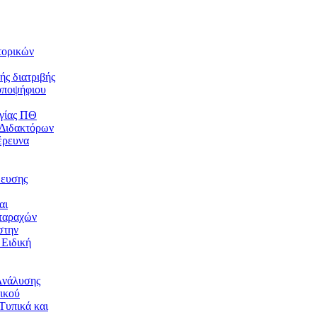
τορικών
ής διατριβής
υποψήφιου
γίας ΠΘ
 Διδακτόρων
έρευνα
δευσης
αι
ταραχών
στην
 Ειδική
Ανάλυσης
ικού
Τυπικά και