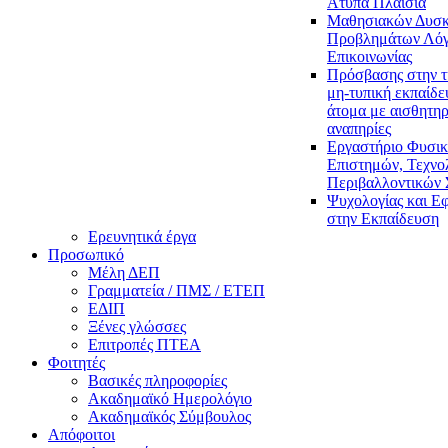
Άτυπα Πλαίσια
Μαθησιακών Δυσκ
Προβλημάτων Λόγ
Επικοινωνίας
Πρόσβασης στην τ
μη-τυπική εκπαίδε
άτομα με αισθητηρ
αναπηρίες
Εργαστήριο Φυσι
Επιστημών, Τεχνολ
Περιβαλλοντικών
Ψυχολογίας και Ε
στην Εκπαίδευση
Ερευνητικά έργα
Προσωπικό
Μέλη ΔΕΠ
Γραμματεία / ΠΜΣ / ΕΤΕΠ
ΕΔΙΠ
Ξένες γλώσσες
Επιτροπές ΠΤΕΑ
Φοιτητές
Βασικές πληροφορίες
Ακαδημαϊκό Ημερολόγιο
Ακαδημαϊκός Σύμβουλος
Απόφοιτοι