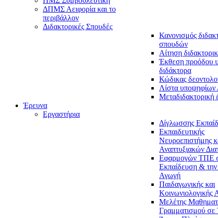
ΠΜΣ Συμβουλευτική
ΔΠΜΣ Αειφορία και το
περιβάλλον
Διδακτορικές Σπουδές
Κανονισμός διδακ
σπουδών
Αίτηση διδακτορικ
Έκθεση προόδου 
διδάκτορα
Κώδικας δεοντολο
Λίστα υποψηφίων
Μεταδιδακτορική 
Έρευνα
Εργαστήρια
Δίγλωσσης Εκπαί
Εκπαιδευτικής
Νευροεπιστήμης κ
Αναπτυξιακών Δια
Εφαρμογών ΤΠΕ 
Εκπαίδευση & την
Αγωγή
Παιδαγωγικής και
Κοινωνιολογικής 
Μελέτης Μαθηματ
Γραμματισμού σε 