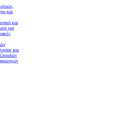
ολιών,
ου και
υπική και
υση για
ιακές
κών
ογίας και
 Σπουδών
φαρμογών