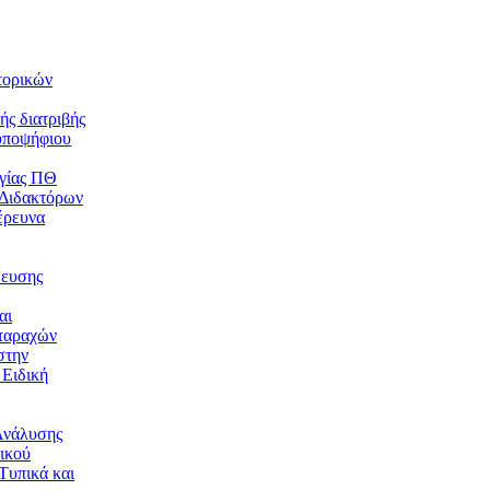
τορικών
ής διατριβής
υποψήφιου
γίας ΠΘ
 Διδακτόρων
έρευνα
δευσης
αι
ταραχών
στην
 Ειδική
Ανάλυσης
ικού
Τυπικά και