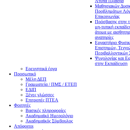
Άτυπα Πλαίσια
Μαθησιακών Δυσκ
Προβλημάτων Λόγ
Επικοινωνίας
Πρόσβασης στην τ
μη-τυπική εκπαίδε
άτομα με αισθητηρ
αναπηρίες
Εργαστήριο Φυσι
Επιστημών, Τεχνολ
Περιβαλλοντικών
Ψυχολογίας και Ε
στην Εκπαίδευση
Ερευνητικά έργα
Προσωπικό
Μέλη ΔΕΠ
Γραμματεία / ΠΜΣ / ΕΤΕΠ
ΕΔΙΠ
Ξένες γλώσσες
Επιτροπές ΠΤΕΑ
Φοιτητές
Βασικές πληροφορίες
Ακαδημαϊκό Ημερολόγιο
Ακαδημαϊκός Σύμβουλος
Απόφοιτοι