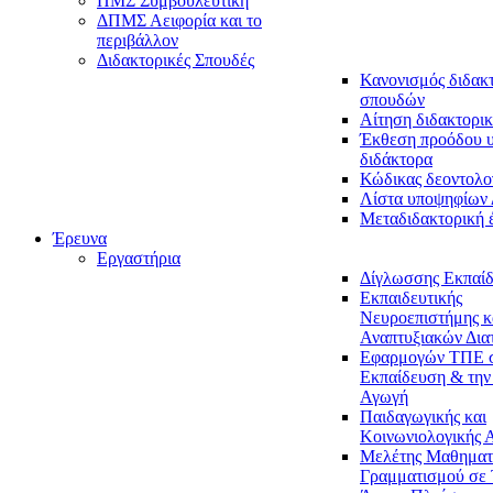
ΠΜΣ Συμβουλευτική
ΔΠΜΣ Αειφορία και το
περιβάλλον
Διδακτορικές Σπουδές
Κανονισμός διδακ
σπουδών
Αίτηση διδακτορικ
Έκθεση προόδου 
διδάκτορα
Κώδικας δεοντολο
Λίστα υποψηφίων
Μεταδιδακτορική 
Έρευνα
Εργαστήρια
Δίγλωσσης Εκπαί
Εκπαιδευτικής
Νευροεπιστήμης κ
Αναπτυξιακών Δια
Εφαρμογών ΤΠΕ 
Εκπαίδευση & την
Αγωγή
Παιδαγωγικής και
Κοινωνιολογικής 
Μελέτης Μαθηματ
Γραμματισμού σε 