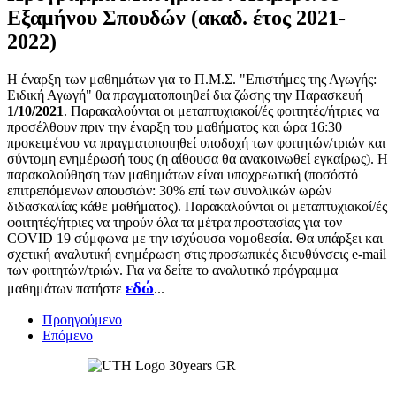
Εξαμήνου Σπουδών (ακαδ. έτος 2021-
2022)
Η έναρξη των μαθημάτων για το Π.Μ.Σ. "Επιστήμες της Αγωγής:
Ειδική Αγωγή" θα πραγματοποιηθεί δια ζώσης την Παρασκευή
1/10/2021
. Παρακαλούνται οι μεταπτυχιακοί/ές φοιτητές/ήτριες να
προσέλθουν πριν την έναρξη του μαθήματος και ώρα 16:30
προκειμένου να πραγματοποιηθεί υποδοχή των φοιτητών/τριών και
σύντομη ενημέρωσή τους (η αίθουσα θα ανακοινωθεί εγκαίρως). Η
παρακολούθηση των μαθημάτων είναι υποχρεωτική (ποσόστό
επιτρεπόμενων απουσιών: 30% επί των συνολικών ωρών
διδασκαλίας κάθε μαθήματος). Παρακαλούνται οι μεταπτυχιακοί/ές
φοιτητές/ήτριες να τηρούν όλα τα μέτρα προστασίας για τον
COVID 19 σύμφωνα με την ισχύουσα νομοθεσία. Θα υπάρξει και
σχετική αναλυτική ενημέρωση στις προσωπικές διευθύνσεις e-mail
των φοιτητών/τριών. Για να δείτε το αναλυτικό πρόγραμμα
εδώ
μαθημάτων πατήστε
...
Προηγούμενο
Επόμενο