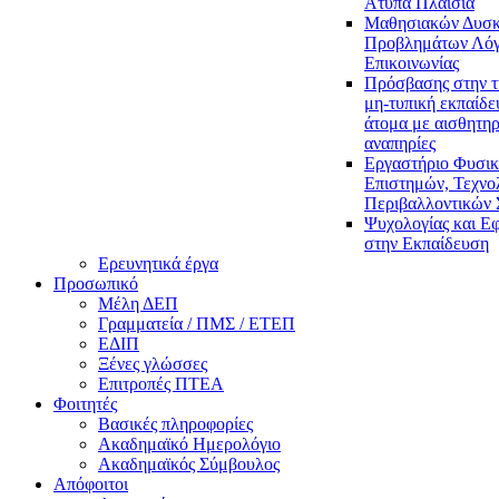
Άτυπα Πλαίσια
Μαθησιακών Δυσκ
Προβλημάτων Λόγ
Επικοινωνίας
Πρόσβασης στην τ
μη-τυπική εκπαίδε
άτομα με αισθητηρ
αναπηρίες
Εργαστήριο Φυσι
Επιστημών, Τεχνολ
Περιβαλλοντικών
Ψυχολογίας και Ε
στην Εκπαίδευση
Ερευνητικά έργα
Προσωπικό
Μέλη ΔΕΠ
Γραμματεία / ΠΜΣ / ΕΤΕΠ
ΕΔΙΠ
Ξένες γλώσσες
Επιτροπές ΠΤΕΑ
Φοιτητές
Βασικές πληροφορίες
Ακαδημαϊκό Ημερολόγιο
Ακαδημαϊκός Σύμβουλος
Απόφοιτοι