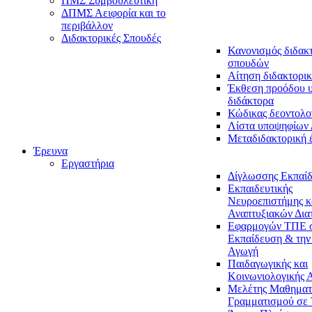
ΠΜΣ Συμβουλευτική
ΔΠΜΣ Αειφορία και το
περιβάλλον
Διδακτορικές Σπουδές
Κανονισμός διδακ
σπουδών
Αίτηση διδακτορικ
Έκθεση προόδου 
διδάκτορα
Κώδικας δεοντολο
Λίστα υποψηφίων
Μεταδιδακτορική 
Έρευνα
Εργαστήρια
Δίγλωσσης Εκπαί
Εκπαιδευτικής
Νευροεπιστήμης κ
Αναπτυξιακών Δια
Εφαρμογών ΤΠΕ 
Εκπαίδευση & την
Αγωγή
Παιδαγωγικής και
Κοινωνιολογικής 
Μελέτης Μαθηματ
Γραμματισμού σε 