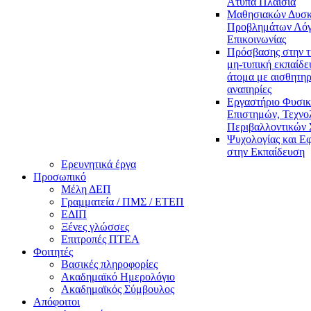
Άτυπα Πλαίσια
Μαθησιακών Δυσκ
Προβλημάτων Λόγ
Επικοινωνίας
Πρόσβασης στην τ
μη-τυπική εκπαίδε
άτομα με αισθητηρ
αναπηρίες
Εργαστήριο Φυσι
Επιστημών, Τεχνολ
Περιβαλλοντικών
Ψυχολογίας και Ε
στην Εκπαίδευση
Ερευνητικά έργα
Προσωπικό
Μέλη ΔΕΠ
Γραμματεία / ΠΜΣ / ΕΤΕΠ
ΕΔΙΠ
Ξένες γλώσσες
Επιτροπές ΠΤΕΑ
Φοιτητές
Βασικές πληροφορίες
Ακαδημαϊκό Ημερολόγιο
Ακαδημαϊκός Σύμβουλος
Απόφοιτοι