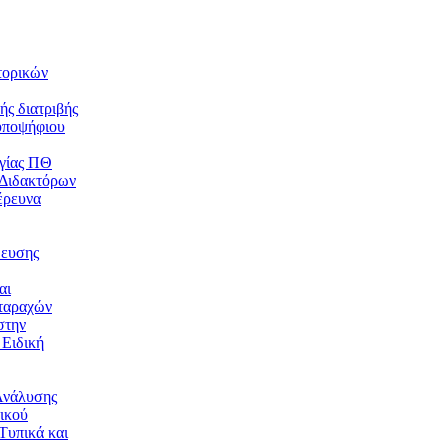
τορικών
ής διατριβής
υποψήφιου
γίας ΠΘ
 Διδακτόρων
έρευνα
δευσης
αι
ταραχών
στην
 Ειδική
Ανάλυσης
ικού
Τυπικά και