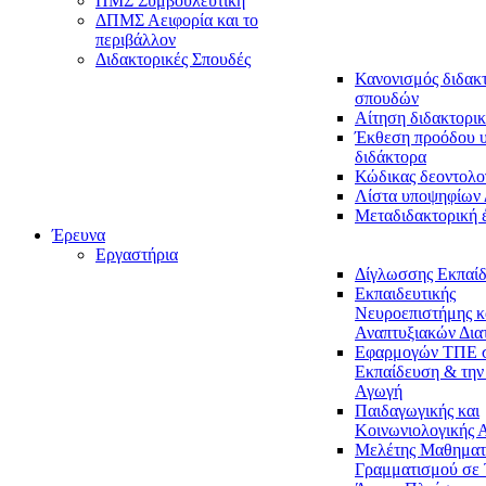
ΠΜΣ Συμβουλευτική
ΔΠΜΣ Αειφορία και το
περιβάλλον
Διδακτορικές Σπουδές
Κανονισμός διδακ
σπουδών
Αίτηση διδακτορικ
Έκθεση προόδου 
διδάκτορα
Κώδικας δεοντολο
Λίστα υποψηφίων
Μεταδιδακτορική 
Έρευνα
Εργαστήρια
Δίγλωσσης Εκπαί
Εκπαιδευτικής
Νευροεπιστήμης κ
Αναπτυξιακών Δια
Εφαρμογών ΤΠΕ 
Εκπαίδευση & την
Αγωγή
Παιδαγωγικής και
Κοινωνιολογικής 
Μελέτης Μαθηματ
Γραμματισμού σε 