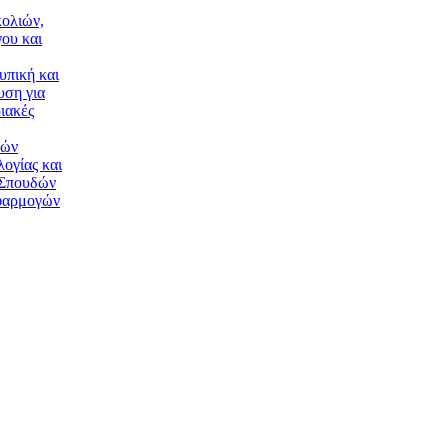
ολιών,
ου και
υπική και
υση για
ιακές
κών
ογίας και
 Σπουδών
φαρμογών