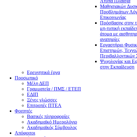
Άτυπα Πλαίσια
Μαθησιακών Δυσκ
Προβλημάτων Λόγ
Επικοινωνίας
Πρόσβασης στην τ
μη-τυπική εκπαίδε
άτομα με αισθητηρ
αναπηρίες
Εργαστήριο Φυσι
Επιστημών, Τεχνολ
Περιβαλλοντικών
Ψυχολογίας και Ε
στην Εκπαίδευση
Ερευνητικά έργα
Προσωπικό
Μέλη ΔΕΠ
Γραμματεία / ΠΜΣ / ΕΤΕΠ
ΕΔΙΠ
Ξένες γλώσσες
Επιτροπές ΠΤΕΑ
Φοιτητές
Βασικές πληροφορίες
Ακαδημαϊκό Ημερολόγιο
Ακαδημαϊκός Σύμβουλος
Απόφοιτοι