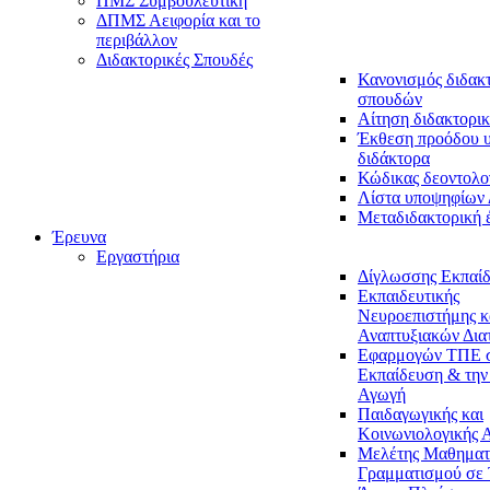
ΠΜΣ Συμβουλευτική
ΔΠΜΣ Αειφορία και το
περιβάλλον
Διδακτορικές Σπουδές
Κανονισμός διδακ
σπουδών
Αίτηση διδακτορικ
Έκθεση προόδου 
διδάκτορα
Κώδικας δεοντολο
Λίστα υποψηφίων
Μεταδιδακτορική 
Έρευνα
Εργαστήρια
Δίγλωσσης Εκπαί
Εκπαιδευτικής
Νευροεπιστήμης κ
Αναπτυξιακών Δια
Εφαρμογών ΤΠΕ 
Εκπαίδευση & την
Αγωγή
Παιδαγωγικής και
Κοινωνιολογικής 
Μελέτης Μαθηματ
Γραμματισμού σε 