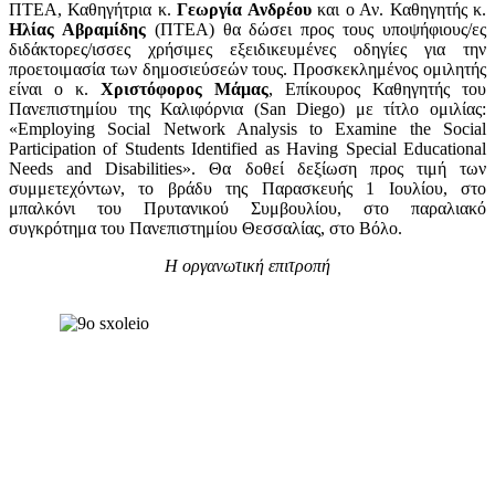
ΠΤΕΑ, Καθηγήτρια κ.
Γεωργία Ανδρέου
και ο Αν. Καθηγητής κ.
Ηλίας Αβραμίδης
(ΠΤΕΑ) θα δώσει προς τους υποψήφιους/ες
διδάκτορες/ισσες χρήσιμες εξειδικευμένες οδηγίες για την
προετοιμασία των δημοσιεύσεών τους. Προσκεκλημένος ομιλητής
είναι ο κ.
Χριστόφορος Μάμας
, Επίκουρος Καθηγητής του
Πανεπιστημίου της Καλιφόρνια (San Diego) με τίτλο ομιλίας:
«Employing Social Network Analysis to Examine the Social
Participation of Students Identified as Having Special Educational
Needs and Disabilities». Θα δοθεί δεξίωση προς τιμή των
συμμετεχόντων, το βράδυ της Παρασκευής 1 Ιουλίου, στο
μπαλκόνι του Πρυτανικού Συμβουλίου, στο παραλιακό
συγκρότημα του Πανεπιστημίου Θεσσαλίας, στο Βόλο.
Η οργανωτική επιτροπή