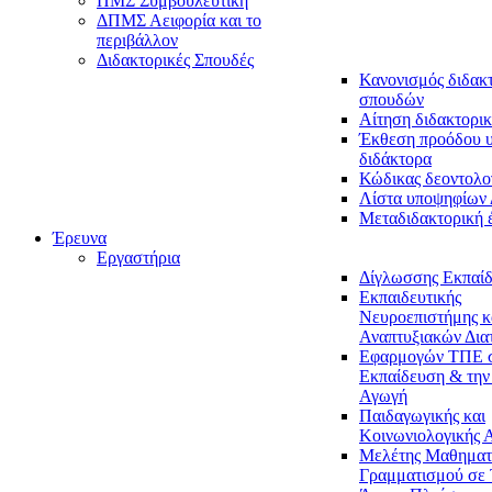
ΠΜΣ Συμβουλευτική
ΔΠΜΣ Αειφορία και το
περιβάλλον
Διδακτορικές Σπουδές
Κανονισμός διδακ
σπουδών
Αίτηση διδακτορικ
Έκθεση προόδου 
διδάκτορα
Κώδικας δεοντολο
Λίστα υποψηφίων
Μεταδιδακτορική 
Έρευνα
Εργαστήρια
Δίγλωσσης Εκπαί
Εκπαιδευτικής
Νευροεπιστήμης κ
Αναπτυξιακών Δια
Εφαρμογών ΤΠΕ 
Εκπαίδευση & την
Αγωγή
Παιδαγωγικής και
Κοινωνιολογικής 
Μελέτης Μαθηματ
Γραμματισμού σε 