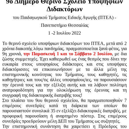
9ο Διήμερο Θερινό Σχολείο Υποψήφιων
Διδακτόρων
του Παιδαγωγικού Τμήματος Ειδικής Αγωγής (ΠΤΕΑ) -
Πανεπιστήμιο Θεσσαλίας
1 -2 Ιουλίου 2022
Το θερινό σχολείο υποψήφιων διδακτόρων του ΠΤΕΑ, μετά από 2
χρόνια διακοπής λόγω πανδημίας, πραγματοποιείται ξανά φέτος, για
9η χρονιά,
την Παρασκευή 1 και το Σάββατο 2 Ιουλίου
, με δια
ζώσης συμμετοχές. Έχει καθιερωθεί ως ένας θεσμός που δίνει την
ευκαιρία στους υποψηφίους διδάκτορες και στις υποψήφιες
διδακτόρισσες να επικοινωνήσουν με τα άλλα μέλη της
επιστημονικής κοινότητας του Τμήματος, τους καθηγητές, τις
καθηγήτριες και τους/τις άλλες υποψηφίους/ιες, να παρουσιάσουν
την έρευνά τους και την εξέλιξη αυτής και να λάβουν πολύτιμη
ανατροφοδότηση για την ολοκλήρωση της έρευνας και τη
συγγραφή της διδακτορικής διατριβής τους!
Στο πλαίσιο του 9ου θερινού σχολείου, θα πραγματοποιηθούν 7
επιμέρους συνεδρίες κατά τη διάρκεια των οποίων θα
παρουσιαστούν συνολικά 35 εν εξελίξει διδακτορικές διατριβές, με
προφορική παρουσίαση ή αναρτημένο πόστερ. Στις επιμέρους
συνεδρίες προεδρεύουν μέλη ΔΕΠ του Τμήματος ως συζητητές.
Την επιστημονική συνάντηση θα χαιρετίσει η Πρόεδρος του