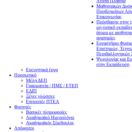
Άτυπα Πλαίσια
Μαθησιακών Δυσκ
Προβλημάτων Λόγ
Επικοινωνίας
Πρόσβασης στην τ
μη-τυπική εκπαίδε
άτομα με αισθητηρ
αναπηρίες
Εργαστήριο Φυσι
Επιστημών, Τεχνολ
Περιβαλλοντικών
Ψυχολογίας και Ε
στην Εκπαίδευση
Ερευνητικά έργα
Προσωπικό
Μέλη ΔΕΠ
Γραμματεία / ΠΜΣ / ΕΤΕΠ
ΕΔΙΠ
Ξένες γλώσσες
Επιτροπές ΠΤΕΑ
Φοιτητές
Βασικές πληροφορίες
Ακαδημαϊκό Ημερολόγιο
Ακαδημαϊκός Σύμβουλος
Απόφοιτοι