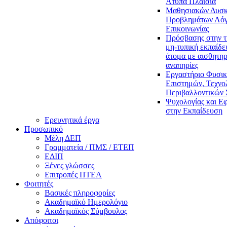
Άτυπα Πλαίσια
Μαθησιακών Δυσκ
Προβλημάτων Λόγ
Επικοινωνίας
Πρόσβασης στην τ
μη-τυπική εκπαίδε
άτομα με αισθητηρ
αναπηρίες
Εργαστήριο Φυσι
Επιστημών, Τεχνολ
Περιβαλλοντικών
Ψυχολογίας και Ε
στην Εκπαίδευση
Ερευνητικά έργα
Προσωπικό
Μέλη ΔΕΠ
Γραμματεία / ΠΜΣ / ΕΤΕΠ
ΕΔΙΠ
Ξένες γλώσσες
Επιτροπές ΠΤΕΑ
Φοιτητές
Βασικές πληροφορίες
Ακαδημαϊκό Ημερολόγιο
Ακαδημαϊκός Σύμβουλος
Απόφοιτοι