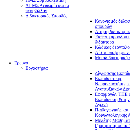
ΠΜΣ Συμβουλευτική
ΔΠΜΣ Αειφορία και το
περιβάλλον
Διδακτορικές Σπουδές
Κανονισμός διδακ
σπουδών
Αίτηση διδακτορικ
Έκθεση προόδου 
διδάκτορα
Κώδικας δεοντολο
Λίστα υποψηφίων
Μεταδιδακτορική 
Έρευνα
Εργαστήρια
Δίγλωσσης Εκπαί
Εκπαιδευτικής
Νευροεπιστήμης κ
Αναπτυξιακών Δια
Εφαρμογών ΤΠΕ 
Εκπαίδευση & την
Αγωγή
Παιδαγωγικής και
Κοινωνιολογικής 
Μελέτης Μαθηματ
Γραμματισμού σε 